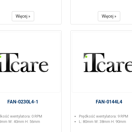
Więcej »
Więcej »
FAN-0230L4-1
FAN-0144L4
dkość wentylatora: 0 RPM
Prędkość wentylatora: 9 RPM
40mm W: 40mm H: 56mm
L: 80mm W: 38mm H: 90mm