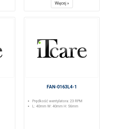
Więcej »
FAN-0163L4-1
Prędkość wentylatora: 23 RPM
L: 40mm W: 40mm H: 56mm