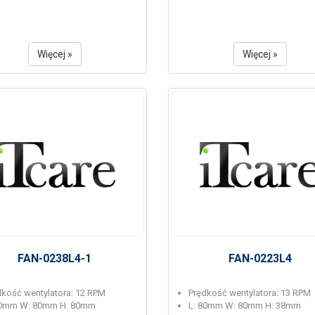
Więcej »
Więcej »
FAN-0238L4-1
FAN-0223L4
dkość wentylatora: 12 RPM
Prędkość wentylatora: 13 RPM
80mm W: 80mm H: 80mm
L: 80mm W: 80mm H: 38mm