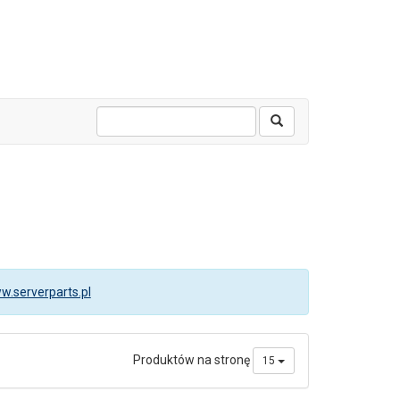
w.serverparts.pl
Produktów na stronę
15