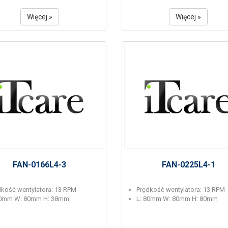
Więcej »
Więcej »
FAN-0166L4-3
FAN-0225L4-1
dkość wentylatora: 13 RPM
Prędkość wentylatora: 13 RPM
80mm W: 80mm H: 38mm
L: 80mm W: 80mm H: 80mm