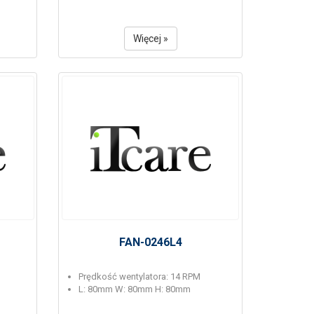
Więcej »
FAN-0246L4
Prędkość wentylatora: 14 RPM
L: 80mm W: 80mm H: 80mm