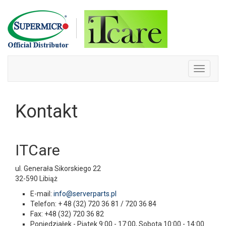
Skip
to
content
Toggle
navigati
Kontakt
ITCare
ul. Generała Sikorskiego 22
32-590 Libiąż
E-mail:
info@serverparts.pl
Telefon: + 48 (32) 720 36 81 / 720 36 84
Fax: +48 (32) 720 36 82
Poniedziałek - Piątek 9:00 - 17:00, Sobota 10:00 - 14:00