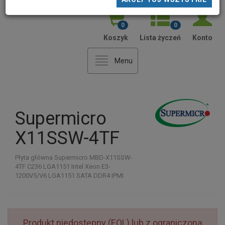
AKCEPTUJ NIEZBĘDNE
AKCEPTUJ WYBRANE
AKCEPTUJ WSZYSTKIE
0
0
Koszyk
Lista życzeń
Konto
Menu
Supermicro
X11SSW-4TF
Płyta główna Supermicro MBD-X11SSW-
4TF C236 LGA1151 Intel Xeon E3-
1200V5/V6 LGA1151 SATA DDR4 IPMI
Produkt niedostępny (EOL) lub z ograniczoną