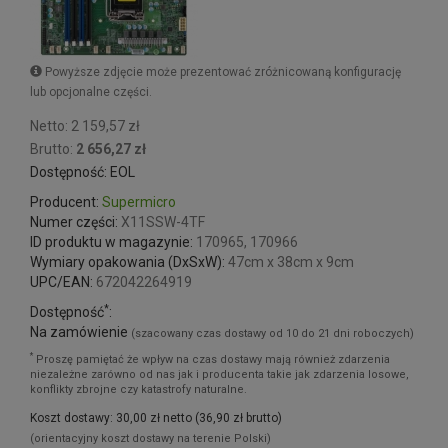
Powyższe zdjęcie może prezentować zróżnicowaną konfigurację
lub opcjonalne części.
Netto: 2 159,57 zł
Brutto:
2 656,27 zł
Dostępność: EOL
Producent:
Supermicro
Numer części:
X11SSW-4TF
ID produktu w magazynie:
170965, 170966
Wymiary opakowania (DxSxW):
47cm x 38cm x 9cm
UPC/EAN:
672042264919
*
Dostępność
:
Na zamówienie
(szacowany czas dostawy od 10 do 21 dni roboczych)
*
Proszę pamiętać że wpływ na czas dostawy mają również zdarzenia
niezależne zarówno od nas jak i producenta takie jak zdarzenia losowe,
konflikty zbrojne czy katastrofy naturalne.
Koszt dostawy: 30,00 zł netto (36,90 zł brutto)
(orientacyjny koszt dostawy na terenie Polski)