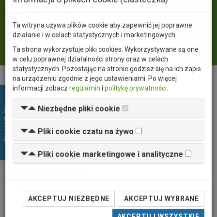
×
Język
PL
EN
Informacja o plikach cookie (ciasteczka)
Waluta
PLN
USD
EUR
Ta witryna używa plików cookie aby zapewnić jej poprawne
Zaloguj się
działanie i w celach statystycznych i marketingowych.
Ta strona wykorzystuje pliki cookies. Wykorzystywane są one
w celu poprawnej działalności strony oraz w celach
statystycznych. Pozostając na stronie godzisz się na ich zapis
na urządzeniu zgodnie z jego ustawieniami. Po więcej
EU VAT 0%
informacji zobacz
regulamin
i
politykę prywatności
.
Niezbędne pliki cookie
Pliki cookie czatu na żywo
Pliki cookie marketingowe i analityczne