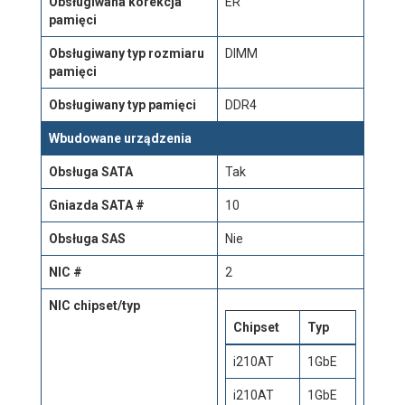
Obsługiwana korekcja
ER
pamięci
Obsługiwany typ rozmiaru
DIMM
pamięci
Obsługiwany typ pamięci
DDR4
Wbudowane urządzenia
Obsługa SATA
Tak
Gniazda SATA #
10
Obsługa SAS
Nie
NIC #
2
NIC chipset/typ
Chipset
Typ
i210AT
1GbE
i210AT
1GbE