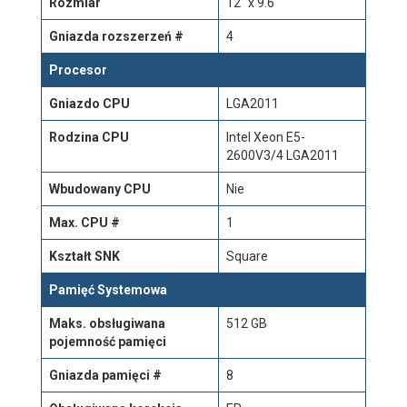
Rozmiar
12" x 9.6"
Gniazda rozszerzeń #
4
Procesor
Gniazdo CPU
LGA2011
Rodzina CPU
Intel Xeon E5-
2600V3/4 LGA2011
Wbudowany CPU
Nie
Max. CPU #
1
Kształt SNK
Square
Pamięć Systemowa
Maks. obsługiwana
512 GB
pojemność pamięci
Gniazda pamięci #
8