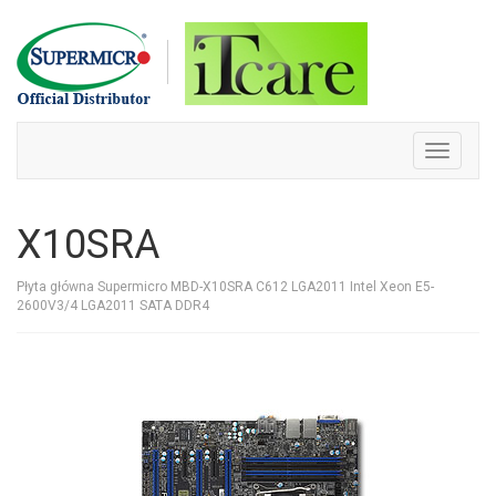
Skip
to
content
Toggle
navigati
X10SRA
Płyta główna Supermicro MBD-X10SRA C612 LGA2011 Intel Xeon E5-
2600V3/4 LGA2011 SATA DDR4