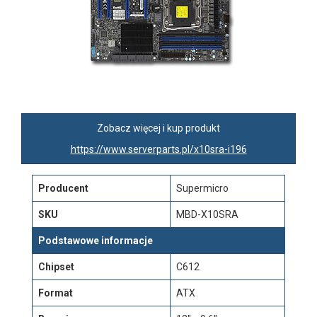
Zobacz więcej i kup produkt
https://www.serverparts.pl/x10sra-i196
Producent
Supermicro
SKU
MBD-X10SRA
Podstawowe informacje
Chipset
C612
Format
ATX