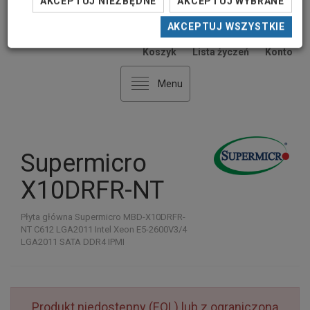
AKCEPTUJ NIEZBĘDNE
AKCEPTUJ WYBRANE
AKCEPTUJ WSZYSTKIE
0
0
Koszyk
Lista życzeń
Konto
Menu
Supermicro
X10DRFR-NT
Płyta główna Supermicro MBD-X10DRFR-
NT C612 LGA2011 Intel Xeon E5-2600V3/4
LGA2011 SATA DDR4 IPMI
Produkt niedostępny (EOL) lub z ograniczoną