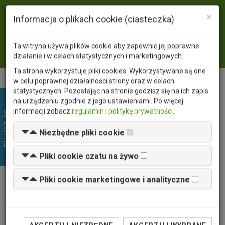
×
Język
PL
EN
Informacja o plikach cookie (ciasteczka)
Waluta
PLN
USD
EUR
Ta witryna używa plików cookie aby zapewnić jej poprawne
Zaloguj się
działanie i w celach statystycznych i marketingowych.
Ta strona wykorzystuje pliki cookies. Wykorzystywane są one
w celu poprawnej działalności strony oraz w celach
statystycznych. Pozostając na stronie godzisz się na ich zapis
na urządzeniu zgodnie z jego ustawieniami. Po więcej
EU VAT 0%
informacji zobacz
regulamin
i
politykę prywatności
.
Niezbędne pliki cookie
Pliki cookie czatu na żywo
Pliki cookie marketingowe i analityczne