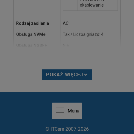
okablowanie
Rodzaj zasilania
AC
Obsługa NVMe
Tak / Liczba gniazd: 4
Obsługa NGSFF
Nie
Rodzina
SuperServer
Obudowa
POKAŻ WIĘCEJ
Nazwa produktu
GS7A-2000B
Więcej informacji na
Kliknij tutaj aby zobaczyć
stronie producenta
Link nie działa?
Powiadom nas
.
Podstawowe informacje
Menu
Rozmiar U
Tower
©
ITCare
2007-2026
Gniazda rozszerzeń
6