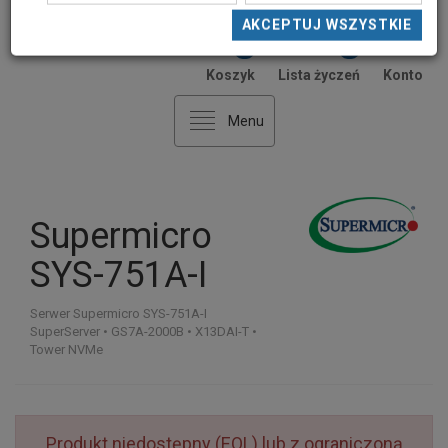
AKCEPTUJ NIEZBĘDNE
AKCEPTUJ WYBRANE
AKCEPTUJ WSZYSTKIE
0
0
Koszyk
Lista życzeń
Konto
Menu
Supermicro
SYS-751A-I
Serwer Supermicro SYS-751A-I
SuperServer • GS7A-2000B • X13DAI-T •
Tower NVMe
Produkt niedostępny (EOL) lub z ograniczoną