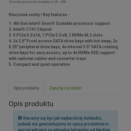
Orientacyjny koszt dostawy w UE - 30€
Kluczowe cechy / Key features :
1. 4th Gen Intel® Xeon® Scalable processor support
2. Intel® C741 Chipset
3. 5 PCIe 5.0 x16, 1 PCIe 5.0 x8, 2 NVMe M.2 slots
4. 2x 2.5" Front access SATA drive bays with hot swap, 2x
5.25" peripheral drive bays, 4x internal 3.5" SATA rotating
drive bays for easy access, up to 4x NVMe SSD support
with opitonal cables and converter trays
5. Compact and quiet operation
Opis produktu
Zapytaj o produkt
Opis produktu
Staramy się być jak najbardziej dokładni,
jednak nie gwarantujemy że opisy produktów w
naszej witrynie są aktualne lub wolne od błędów.