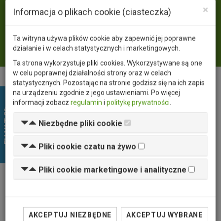
×
Język
PL
EN
Informacja o plikach cookie (ciasteczka)
Waluta
PLN
USD
EUR
Ta witryna używa plików cookie aby zapewnić jej poprawne
Zaloguj się
działanie i w celach statystycznych i marketingowych.
Ta strona wykorzystuje pliki cookies. Wykorzystywane są one
w celu poprawnej działalności strony oraz w celach
statystycznych. Pozostając na stronie godzisz się na ich zapis
na urządzeniu zgodnie z jego ustawieniami. Po więcej
EU VAT 0%
informacji zobacz
regulamin
i
politykę prywatności
.
Niezbędne pliki cookie
Pliki cookie czatu na żywo
Pliki cookie marketingowe i analityczne