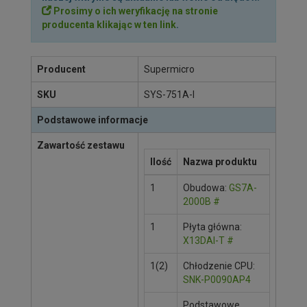
Prosimy o ich weryfikację na stronie
producenta klikając w ten link
.
Producent
Supermicro
SKU
SYS-751A-I
Podstawowe informacje
Zawartość zestawu
Ilość
Nazwa produktu
1
Obudowa:
GS7A-
2000B
#
1
Płyta główna:
X13DAI-T
#
1(2)
Chłodzenie CPU:
SNK-P0090AP4
Podstawowe