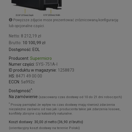
Powyższe zdjęcie może prezentować zróżnicowaną konfigurację
lub opcjonalne części.
Netto: 8 212,19 zł
Brutto:
10 100,99 zł
Dostępność: EOL
Producent:
Supermicro
Numer części:
SYS-751A-I
ID produktu w magazynie:
1258873
HS:
8471 49 00 00
ECCN:
5a992c
*
Dostępność
:
Na zamówienie
(szacowany czas dostawy od 10 do 21 dni roboczych)
*
Proszę pamiętać że wpływ na czas dostawy mają również zdarzenia
niezależne zarówno od nas jak i producenta takie jak zdarzenia losowe,
konflikty zbrojne czy katastrofy naturalne.
Koszt dostawy: 30,00 zł netto (36,90 zł brutto)
(orientacyjny koszt dostawy na terenie Polski)