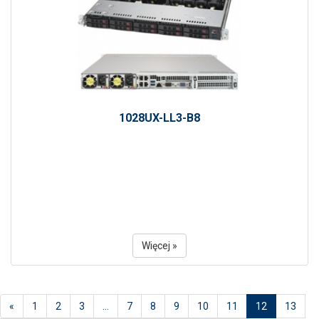
1028UX-LL3-B8
Więcej »
(current)
«
1
2
3
…
7
8
9
10
11
12
13