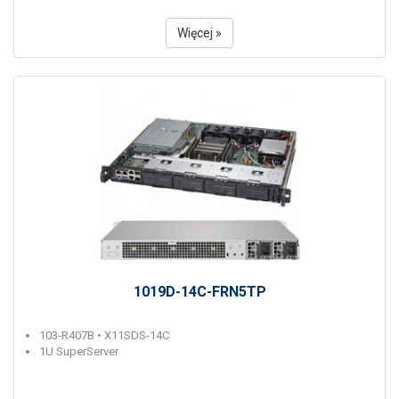
Więcej »
1019D-14C-FRN5TP
103-R407B • X11SDS-14C
1U SuperServer