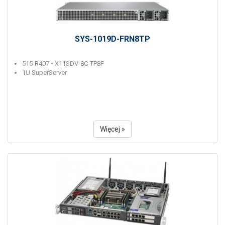
SYS-1019D-FRN8TP
515-R407 • X11SDV-8C-TP8F
1U SuperServer
Więcej »