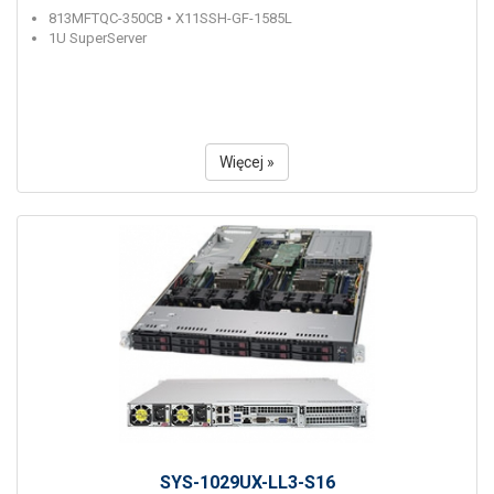
813MFTQC-350CB • X11SSH-GF-1585L
1U SuperServer
Więcej »
SYS-1029UX-LL3-S16