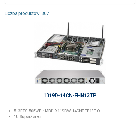
Liczba produktów: 307
1019D-14CN-FHN13TP
513BTS-505WB • MBD-X11SDW-14CNT-TP13F-O
1U SuperServer