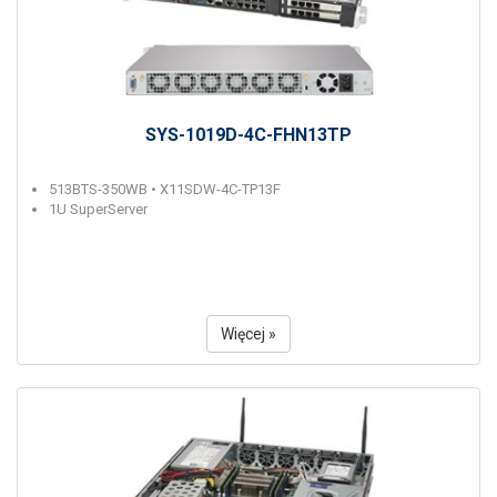
SYS-1019D-4C-FHN13TP
513BTS-350WB • X11SDW-4C-TP13F
1U SuperServer
Więcej »