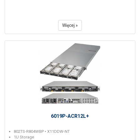
Więcej »
6019P-ACR12L+
802TS-R804WBP • X11DDW-NT
1U Storage