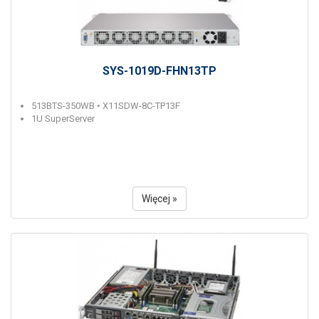
SYS-1019D-FHN13TP
513BTS-350WB • X11SDW-8C-TP13F
1U SuperServer
Więcej »