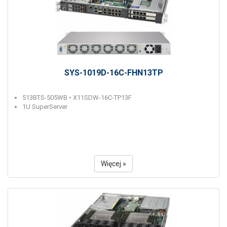
SYS-1019D-16C-FHN13TP
513BTS-505WB • X11SDW-16C-TP13F
1U SuperServer
Więcej »