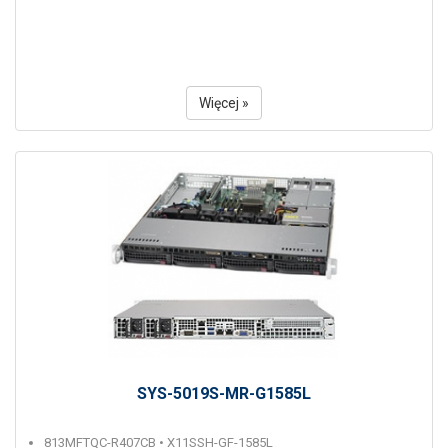
Więcej »
SYS-5019S-MR-G1585L
813MFTQC-R407CB • X11SSH-GF-1585L