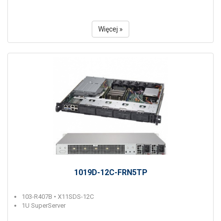
Więcej »
1019D-12C-FRN5TP
103-R407B • X11SDS-12C
1U SuperServer