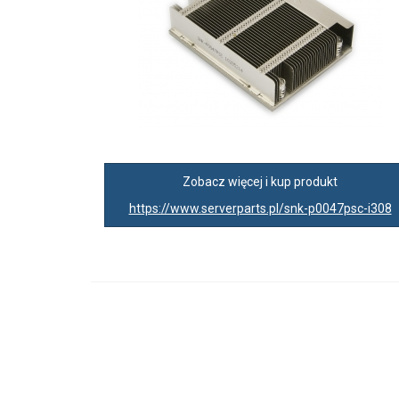
Zobacz więcej i kup produkt
https://www.serverparts.pl/snk-p0047psc-i308