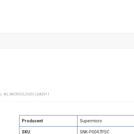
Skip
to
content
3U, 4U, MICROCLOUD) LGA2011
Producent
Supermicro
SKU
SNK-P0047PSC