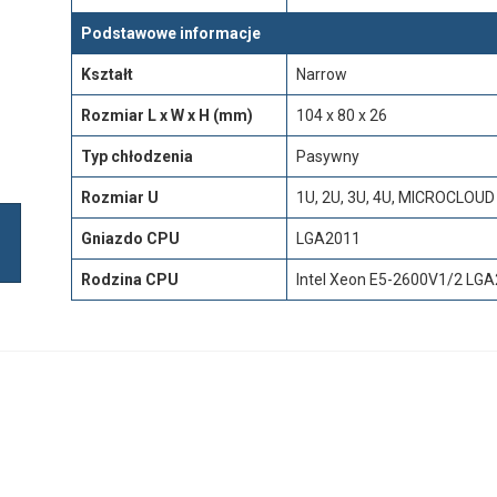
Podstawowe informacje
Kształt
Narrow
Rozmiar L x W x H (mm)
104 x 80 x 26
Typ chłodzenia
Pasywny
Rozmiar U
1U, 2U, 3U, 4U, MICROCLOUD
Gniazdo CPU
LGA2011
Rodzina CPU
Intel Xeon E5-2600V1/2 LGA