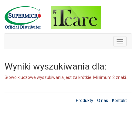
Skip
to
content
Toggle
navigati
Wyniki wyszukiwania dla:
Słowo kluczowe wyszukiwania jest za krótkie. Minimum 2 znaki.
Produkty
O nas
Kontakt