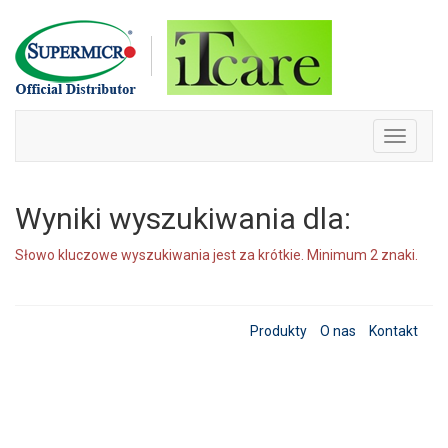
Skip
to
content
Toggle
navigati
Wyniki wyszukiwania dla:
Słowo kluczowe wyszukiwania jest za krótkie. Minimum 2 znaki.
Produkty
O nas
Kontakt