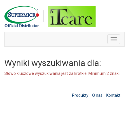
Skip
to
content
Toggle
navigati
Wyniki wyszukiwania dla:
Słowo kluczowe wyszukiwania jest za krótkie. Minimum 2 znaki.
Produkty
O nas
Kontakt