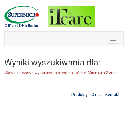
Skip
to
content
Toggle
navigati
Wyniki wyszukiwania dla:
Słowo kluczowe wyszukiwania jest za krótkie. Minimum 2 znaki.
Produkty
O nas
Kontakt