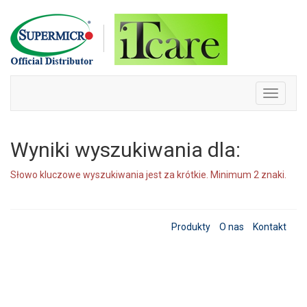
Skip
to
content
Toggle
navigati
Wyniki wyszukiwania dla:
Słowo kluczowe wyszukiwania jest za krótkie. Minimum 2 znaki.
Produkty
O nas
Kontakt