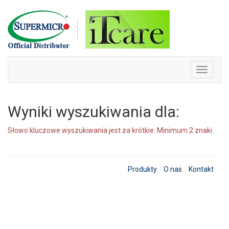
Skip
to
content
Toggle
navigati
Wyniki wyszukiwania dla:
Słowo kluczowe wyszukiwania jest za krótkie. Minimum 2 znaki.
Produkty
O nas
Kontakt