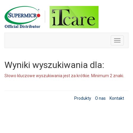
Skip
to
content
Toggle
navigati
Wyniki wyszukiwania dla:
Słowo kluczowe wyszukiwania jest za krótkie. Minimum 2 znaki.
Produkty
O nas
Kontakt