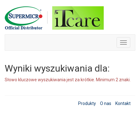
Skip
to
content
Toggle
navigati
Wyniki wyszukiwania dla:
Słowo kluczowe wyszukiwania jest za krótkie. Minimum 2 znaki.
Produkty
O nas
Kontakt