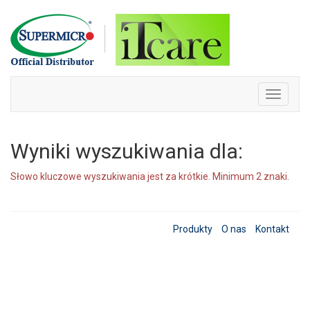
Skip
to
content
Toggle
navigati
Wyniki wyszukiwania dla:
Słowo kluczowe wyszukiwania jest za krótkie. Minimum 2 znaki.
Produkty
O nas
Kontakt