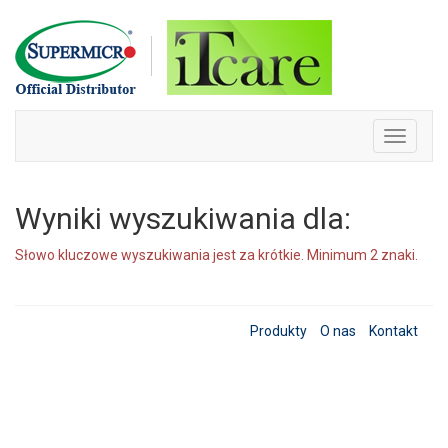
Skip
to
content
Toggle
navigati
Wyniki wyszukiwania dla:
Słowo kluczowe wyszukiwania jest za krótkie. Minimum 2 znaki.
Produkty
O nas
Kontakt