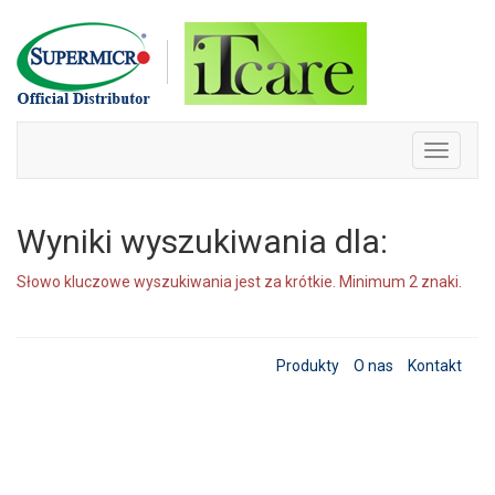
Skip
to
content
Toggle
navigati
Wyniki wyszukiwania dla:
Słowo kluczowe wyszukiwania jest za krótkie. Minimum 2 znaki.
Produkty
O nas
Kontakt