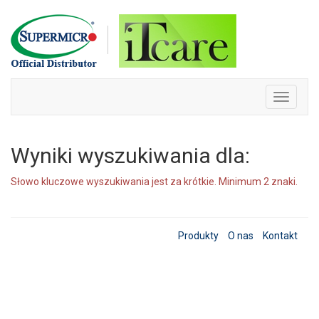
Skip
to
content
Toggle
navigati
Wyniki wyszukiwania dla:
Słowo kluczowe wyszukiwania jest za krótkie. Minimum 2 znaki.
Produkty
O nas
Kontakt