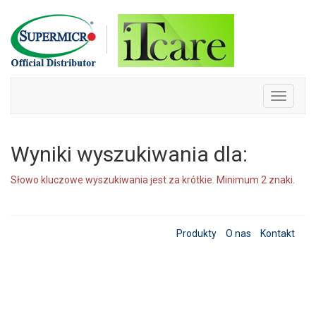
Skip
to
content
Toggle
navigati
Wyniki wyszukiwania dla:
Słowo kluczowe wyszukiwania jest za krótkie. Minimum 2 znaki.
Produkty
O nas
Kontakt