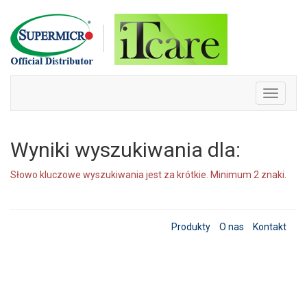
Skip
to
content
Toggle
navigati
Wyniki wyszukiwania dla:
Słowo kluczowe wyszukiwania jest za krótkie. Minimum 2 znaki.
Produkty
O nas
Kontakt