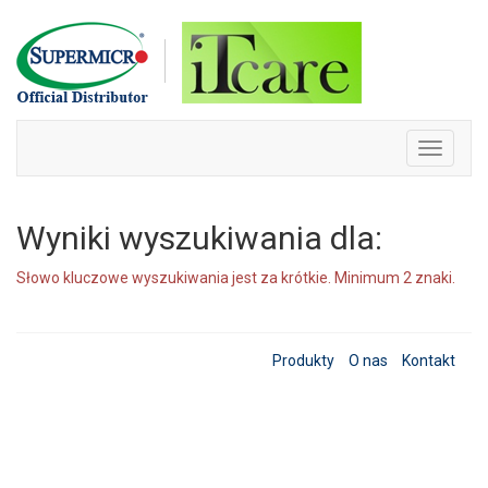
Skip
to
content
Toggle
navigati
Wyniki wyszukiwania dla:
Słowo kluczowe wyszukiwania jest za krótkie. Minimum 2 znaki.
Produkty
O nas
Kontakt