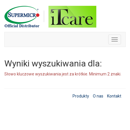
Skip
to
content
Toggle
navigati
Wyniki wyszukiwania dla:
Słowo kluczowe wyszukiwania jest za krótkie. Minimum 2 znaki.
Produkty
O nas
Kontakt