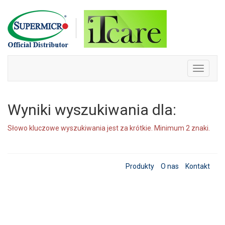
Skip
to
content
Toggle
navigati
Wyniki wyszukiwania dla:
Słowo kluczowe wyszukiwania jest za krótkie. Minimum 2 znaki.
Produkty
O nas
Kontakt