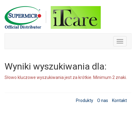
Skip
to
content
Toggle
navigati
Wyniki wyszukiwania dla:
Słowo kluczowe wyszukiwania jest za krótkie. Minimum 2 znaki.
Produkty
O nas
Kontakt