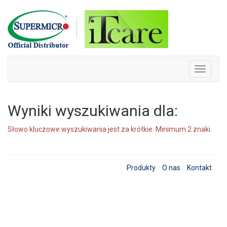
Skip
to
content
Toggle
navigati
Wyniki wyszukiwania dla:
Słowo kluczowe wyszukiwania jest za krótkie. Minimum 2 znaki.
Produkty
O nas
Kontakt