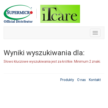
Skip
to
content
Toggle
navigati
Wyniki wyszukiwania dla:
Słowo kluczowe wyszukiwania jest za krótkie. Minimum 2 znaki.
Produkty
O nas
Kontakt