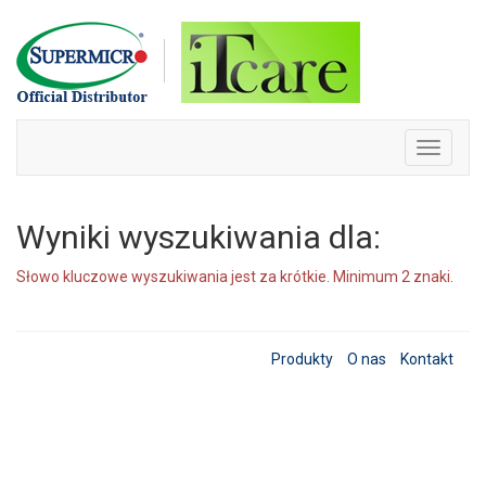
Skip
to
content
Toggle
navigati
Wyniki wyszukiwania dla:
Słowo kluczowe wyszukiwania jest za krótkie. Minimum 2 znaki.
Produkty
O nas
Kontakt