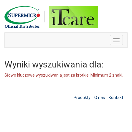
Skip
to
content
Toggle
navigati
Wyniki wyszukiwania dla:
Słowo kluczowe wyszukiwania jest za krótkie. Minimum 2 znaki.
Produkty
O nas
Kontakt