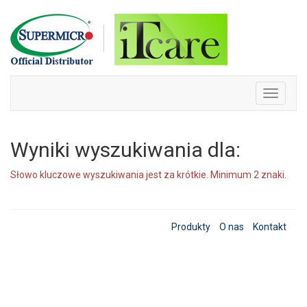
Skip
to
content
Toggle
navigati
Wyniki wyszukiwania dla:
Słowo kluczowe wyszukiwania jest za krótkie. Minimum 2 znaki.
Produkty
O nas
Kontakt