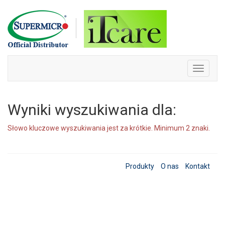
Skip
to
content
Toggle
navigati
Wyniki wyszukiwania dla:
Słowo kluczowe wyszukiwania jest za krótkie. Minimum 2 znaki.
Produkty
O nas
Kontakt