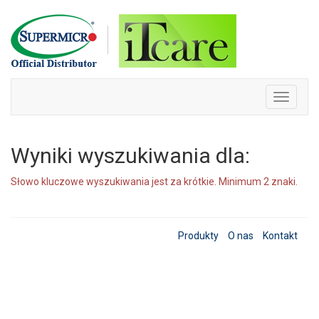
Skip
to
content
Toggle
navigati
Wyniki wyszukiwania dla:
Słowo kluczowe wyszukiwania jest za krótkie. Minimum 2 znaki.
Produkty
O nas
Kontakt