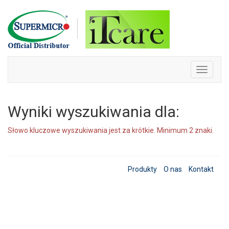
Skip
to
content
Toggle
navigati
Wyniki wyszukiwania dla:
Słowo kluczowe wyszukiwania jest za krótkie. Minimum 2 znaki.
Produkty
O nas
Kontakt