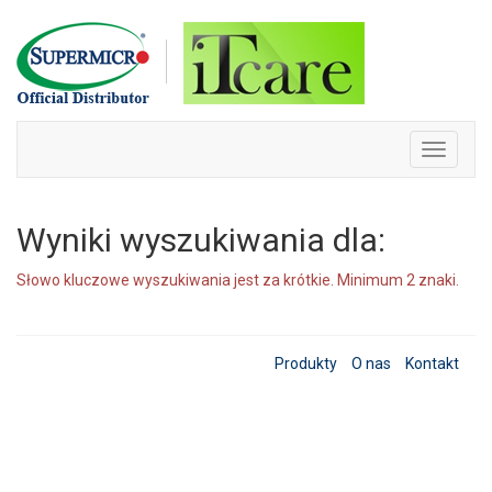
Skip
to
content
Toggle
navigati
Wyniki wyszukiwania dla:
Słowo kluczowe wyszukiwania jest za krótkie. Minimum 2 znaki.
Produkty
O nas
Kontakt