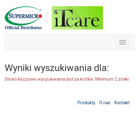
Skip
to
content
Toggle
navigati
Wyniki wyszukiwania dla:
Słowo kluczowe wyszukiwania jest za krótkie. Minimum 2 znaki.
Produkty
O nas
Kontakt