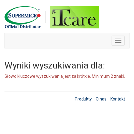
Skip
to
content
Toggle
navigati
Wyniki wyszukiwania dla:
Słowo kluczowe wyszukiwania jest za krótkie. Minimum 2 znaki.
Produkty
O nas
Kontakt