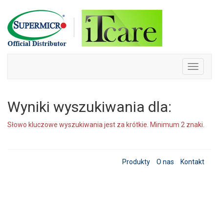
Skip
to
content
Toggle
navigati
Wyniki wyszukiwania dla:
Słowo kluczowe wyszukiwania jest za krótkie. Minimum 2 znaki.
Produkty
O nas
Kontakt