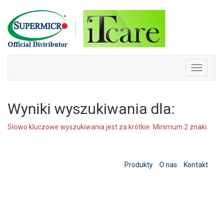
Skip
to
content
Toggle
navigati
Wyniki wyszukiwania dla:
Słowo kluczowe wyszukiwania jest za krótkie. Minimum 2 znaki.
Produkty
O nas
Kontakt