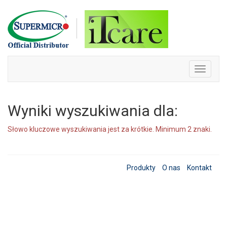
Skip
to
content
Toggle
navigati
Wyniki wyszukiwania dla:
Słowo kluczowe wyszukiwania jest za krótkie. Minimum 2 znaki.
Produkty
O nas
Kontakt