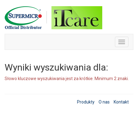
Skip
to
content
Toggle
navigati
Wyniki wyszukiwania dla:
Słowo kluczowe wyszukiwania jest za krótkie. Minimum 2 znaki.
Produkty
O nas
Kontakt