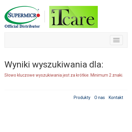
Skip
to
content
Toggle
navigati
Wyniki wyszukiwania dla:
Słowo kluczowe wyszukiwania jest za krótkie. Minimum 2 znaki.
Produkty
O nas
Kontakt