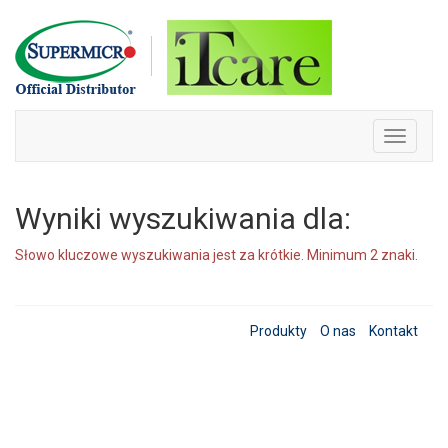
Skip
to
content
Toggle
navigati
Wyniki wyszukiwania dla:
Słowo kluczowe wyszukiwania jest za krótkie. Minimum 2 znaki.
Produkty
O nas
Kontakt