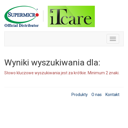
Skip
to
content
Toggle
navigati
Wyniki wyszukiwania dla:
Słowo kluczowe wyszukiwania jest za krótkie. Minimum 2 znaki.
Produkty
O nas
Kontakt