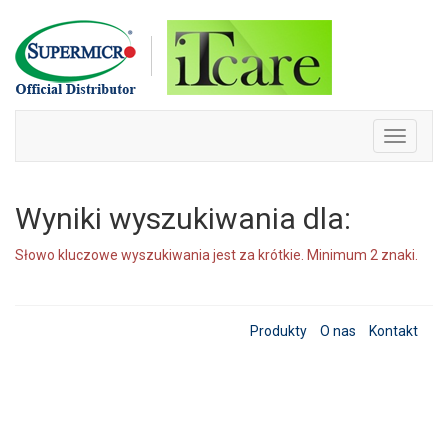
Skip
to
content
Toggle
navigati
Wyniki wyszukiwania dla:
Słowo kluczowe wyszukiwania jest za krótkie. Minimum 2 znaki.
Produkty
O nas
Kontakt