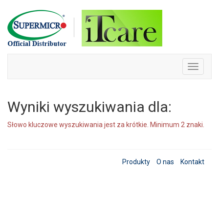
Skip
to
content
Toggle
navigati
Wyniki wyszukiwania dla:
Słowo kluczowe wyszukiwania jest za krótkie. Minimum 2 znaki.
Produkty
O nas
Kontakt