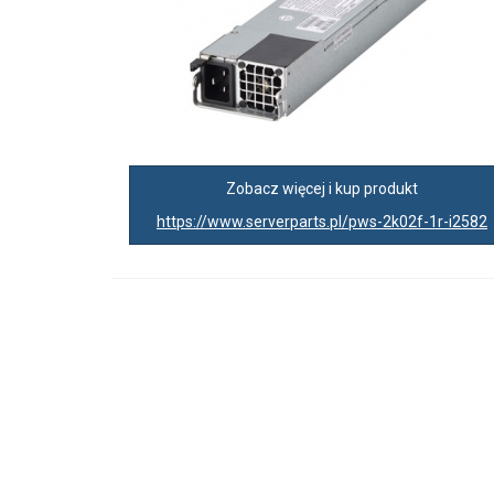
Zobacz więcej i kup produkt
https://www.serverparts.pl/pws-2k02f-1r-i2582