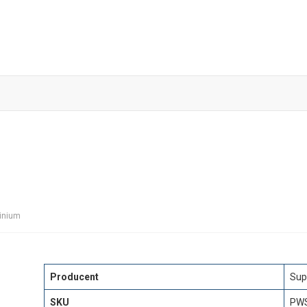
Skip
to
content
inium
Producent
Sup
SKU
PWS