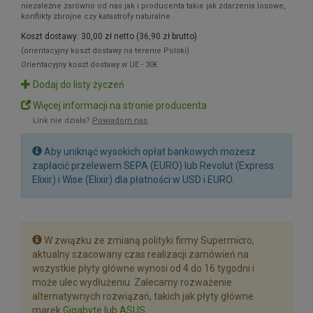
niezależne zarówno od nas jak i producenta takie jak zdarzenia losowe,
konflikty zbrojne czy katastrofy naturalne.
Koszt dostawy: 30,00 zł netto (36,90 zł brutto)
(orientacyjny koszt dostawy na terenie Polski)
Orientacyjny koszt dostawy w UE - 30€
Dodaj do listy życzeń
Więcej informacji na stronie producenta
Link nie działa?
Powiadom nas
.
Aby uniknąć wysokich opłat bankowych możesz
zapłacić przelewem SEPA (EURO) lub Revolut (Express
Elixir) i Wise (Elixir) dla płatności w USD i EURO.
W związku ze zmianą polityki firmy Supermicro,
aktualny szacowany czas realizacji zamówień na
wszystkie płyty główne wynosi od 4 do 16 tygodni i
może ulec wydłużeniu. Zalecamy rozważenie
alternatywnych rozwiązań, takich jak płyty główne
marek
Gigabyte
lub
ASUS
.