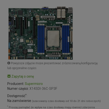
Powyższe zdjęcie może prezentować zróżnicowaną konfigurację
lub opcjonalne części.
Zapytaj o cenę
Producent:
Supermicro
Numer części:
X14SDI-36C-SP3F
*
Dostępność
:
Na zamówienie
(szacowany czas dostawy od 10 do 21 dni roboczych)
*
Proszę pamiętać że wpływ na czas dostawy mają również zdarzenia