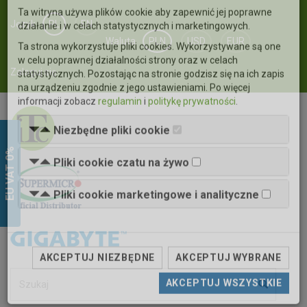
×
Język
PL
EN
Informacja o plikach cookie (ciasteczka)
Waluta
PLN
USD
EUR
Ta witryna używa plików cookie aby zapewnić jej poprawne
Zaloguj się
działanie i w celach statystycznych i marketingowych.
Ta strona wykorzystuje pliki cookies. Wykorzystywane są one
w celu poprawnej działalności strony oraz w celach
statystycznych. Pozostając na stronie godzisz się na ich zapis
na urządzeniu zgodnie z jego ustawieniami. Po więcej
EU VAT 0%
informacji zobacz
regulamin
i
politykę prywatności
.
Niezbędne pliki cookie
Pliki cookie czatu na żywo
Pliki cookie marketingowe i analityczne