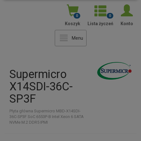
AKCEPTUJ NIEZBĘDNE
AKCEPTUJ WYBRANE
AKCEPTUJ WSZYSTKIE
0
0
Koszyk
Lista życzeń
Konto
Menu
Supermicro
X14SDI-36C-
SP3F
Płyta główna Supermicro MBD-X14SDI-
36C-SP3F SoC 6553P-B Intel Xeon 6 SATA
NVMe M.2 DDR5 IPMI