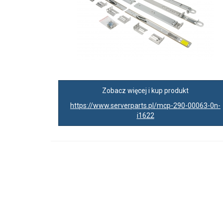
Zobacz więcej i kup produkt
https://www.serverparts.pl/mcp-290-00063-0n-
i1622