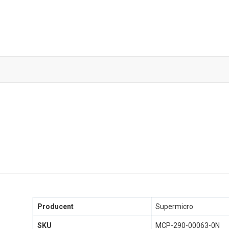
Skip
to
content
Producent
Supermicro
SKU
MCP-290-00063-0N