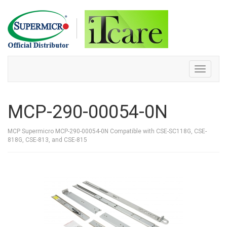
Skip
to
content
Toggle
navigati
MCP-290-00054-0N
MCP Supermicro MCP-290-00054-0N Compatible with CSE-SC118G, CSE-
818G, CSE-813, and CSE-815